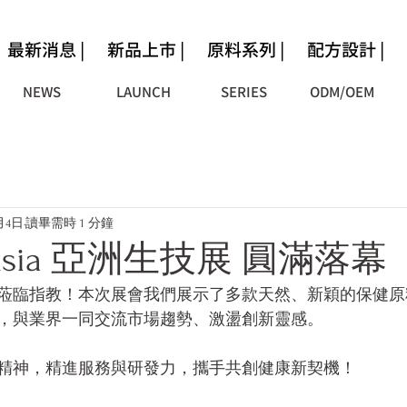
最新消息 |
新品上市 |
原料系列 |
配方設計 |
NEWS
LAUNCH
SERIES
ODM/OEM
月4日
讀畢需時 1 分鐘
io Asia 亞洲生技展 圓滿落幕
蒞臨指教！本次展會我們展示了多款天然、新穎的保健
，與業界一同交流市場趨勢、激盪創新靈感。
精神，精進服務與研發力，攜手共創健康新契機！