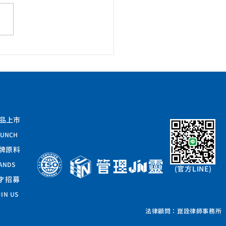
品上市
AUNCH
牌原料
ANDS
(​官方LINE)
才招募
IN US
法律顧問：崑詮律師事務所