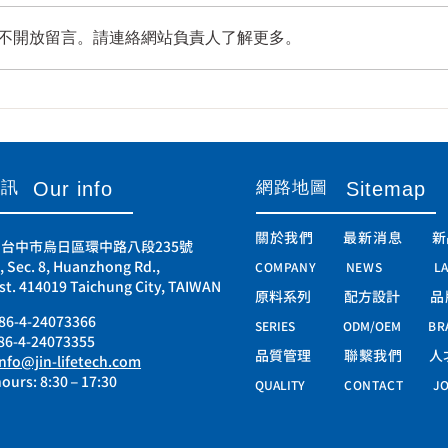
不開放留言。請連絡網站負責人了解更多。
資訊
​網路地圖
Our info
Sitemap
關於我們
最新消息
新
19 台中市烏日區環中路八段235號
, Sec. 8, Huanzhong Rd.,
COMPANY
NEWS
L
st. 414019 Taichung City, TAIWAN
原料系列
配方設計
品
86-4-24073366
SERIES
ODM/OEM
BR
886-4-24073355
品質管理
聯繫我們
人
info@jin-lifetech.com
ours: 8:30 – 17:30​
QUALITY
CONTACT
JO