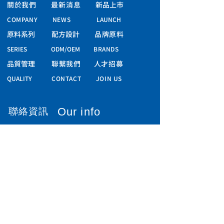
關於我們
最新消息
新品上市
COMPANY
NEWS
LAUNCH
原料系列
配方設計
品牌原料
SERIES
ODM/OEM
BRANDS
品質管理
聯繫我們
人才招募
QUALITY
CONTACT
JOIN US
​聯絡資訊
Our info
414019 台中市烏日區環中路八段235號
No. 235, Sec. 8, Huanzhong Rd.,
Wuri Dist. 414019 Taichung City, TAIWAN
TEL:
+886-4-24073366
FAX: +886-4-24073355
Email:
info@jin-lifetech.com
Office hours: 8:30 – 17:30​