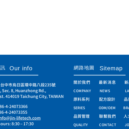
資訊
​網路地圖
Our info
Sitemap
關於我們
最新消息
新
19 台中市烏日區環中路八段235號
, Sec. 8, Huanzhong Rd.,
COMPANY
NEWS
L
st. 414019 Taichung City, TAIWAN
原料系列
配方設計
品
86-4-24073366
SERIES
ODM/OEM
BR
886-4-24073355
品質管理
聯繫我們
人
info@jin-lifetech.com
ours: 8:30 – 17:30​
QUALITY
CONTACT
JO